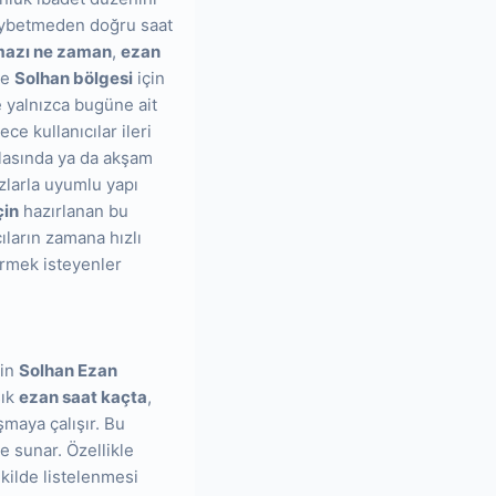
kaybetmeden doğru saat
azı ne zaman
,
ezan
de
Solhan bölgesi
için
e yalnızca bugüne ait
ce kullanıcılar ileri
olasında ya da akşam
azlarla uyumlu yapı
çin
hazırlanan bu
ıların zamana hızlı
irmek isteyenler
çin
Solhan Ezan
sık
ezan saat kaçta
,
şmaya çalışır. Bu
e sunar. Özellikle
kilde listelenmesi