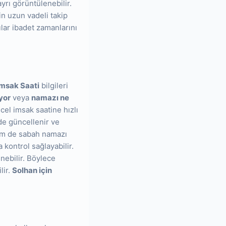
ayrı görüntülenebilir.
in uzun vadeli takip
ılar ibadet zamanlarını
İmsak Saati
bilgileri
yor
veya
namazı ne
el imsak saatine hızlı
mde güncellenir ve
hem de sabah namazı
 kontrol sağlayabilir.
nebilir. Böylece
lir.
Solhan için