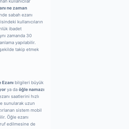
nan kullanıcılar
anı ne zaman
inde sabah ezanı
isindeki kullanıcıların
nlük ibadet
 aynı zamanda 30
lanlama yapılabilir.
şekilde takip etmek
e Ezanı
bilgileri büyük
yor
ya da
öğle namazı
anı saatlerini hızlı
 de sunularak uzun
zırlanan sistem mobil
lir. Öğle ezanı
rruf edilmesine de