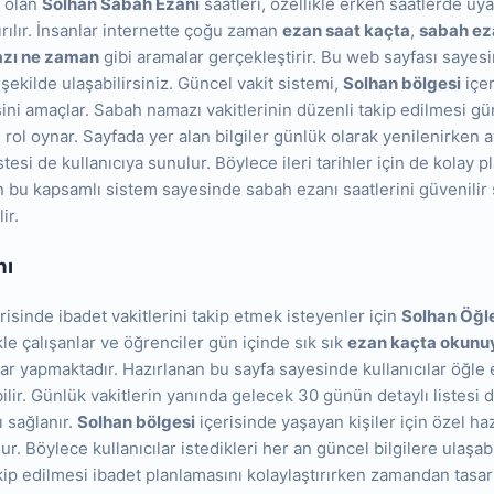
i olan
Solhan Sabah Ezanı
saatleri, özellikle erken saatlerde uya
ırılır. İnsanlar internette çoğu zaman
ezan saat kaçta
,
sabah ez
zı ne zaman
gibi aramalar gerçekleştirir. Bu web sayfası sayes
k şekilde ulaşabilirsiniz. Güncel vakit sistemi,
Solhan bölgesi
içer
ini amaçlar. Sabah namazı vakitlerinin düzenli takip edilmesi gü
rol oynar. Sayfada yer alan bilgiler günlük olarak yenilenirken
stesi de kullanıcıya sunulur. Böylece ileri tarihler için de kolay p
 bu kapsamlı sistem sayesinde sabah ezanı saatlerini güvenilir 
ir.
nı
isinde ibadet vakitlerini takip etmek isteyenler için
Solhan Öğl
ikle çalışanlar ve öğrenciler gün içinde sık sık
ezan kaçta okunu
ar yapmaktadır. Hazırlanan bu sayfa sayesinde kullanıcılar öğle ez
lir. Günlük vakitlerin yanında gelecek 30 günün detaylı listesi
ı sağlanır.
Solhan bölgesi
içerisinde yaşayan kişiler için özel ha
r. Böylece kullanıcılar istedikleri her an güncel bilgilere ulaşabi
akip edilmesi ibadet planlamasını kolaylaştırırken zamandan tasa