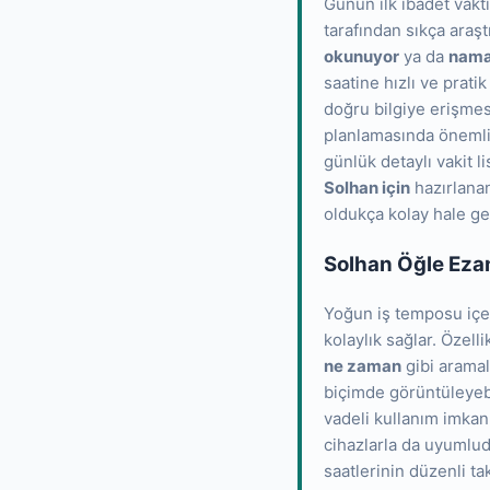
Günün ilk ibadet vakt
tarafından sıkça araşt
okunuyor
ya da
nama
saatine hızlı ve prati
doğru bilgiye erişmes
planlamasında önemli 
günlük detaylı vakit li
Solhan için
hazırlanan
oldukça kolay hale gel
Solhan Öğle Eza
Yoğun iş temposu içer
kolaylık sağlar. Özell
ne zaman
gibi aramal
biçimde görüntüleyebi
vadeli kullanım imkan
cihazlarla da uyumludu
saatlerinin düzenli t