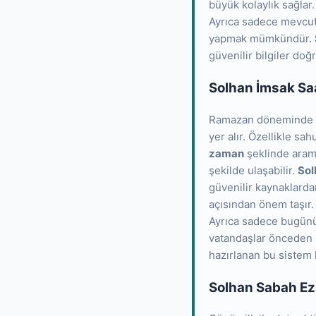
büyük kolaylık sağlar.
Ayrıca sadece mevcut 
yapmak mümkündür.
güvenilir bilgiler doğ
Solhan İmsak Sa
Ramazan döneminde ve
yer alır. Özellikle sa
zaman
şeklinde arama
şekilde ulaşabilir.
Sol
güvenilir kaynaklarda
açısından önem taşır. 
Ayrıca sadece bugünü
vatandaşlar önceden pl
hazırlanan bu sistem k
Solhan Sabah Ez