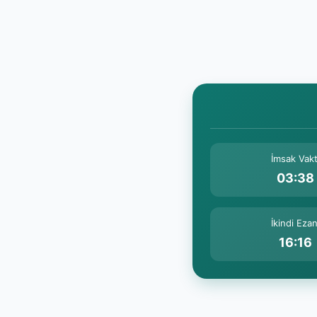
İmsak Vakt
03:38
İkindi Ezan
16:16