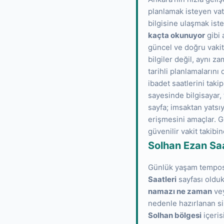
planlamak isteyen vat
bilgisine ulaşmak iste
kaçta okunuyor
gibi 
güncel ve doğru vakit 
bilgiler değil, aynı za
tarihli planlamaların
ibadet saatlerini taki
sayesinde bilgisayar, 
sayfa; imsaktan yatsıy
erişmesini amaçlar. G
güvenilir vakit takibin
Solhan Ezan Saa
Günlük yaşam temposu 
Saatleri
sayfası oldukç
namazı ne zaman
ve
nedenle hazırlanan sis
Solhan bölgesi
içeris