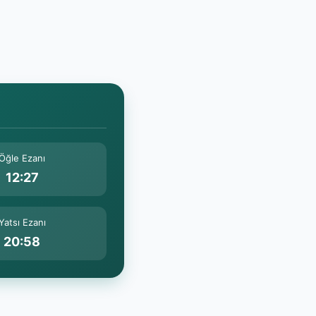
Öğle Ezanı
12:27
Yatsı Ezanı
20:58