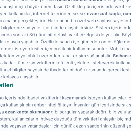
andaşlar için büyük önem taşır. Özellikle gün içerisinde vakit 
yen kullanıcılar, internet üzerinden sık sık
ezan saat kaçta
,
nam
aramalar gerçekleştirir. Hazırlanan bu özel web sayfası sayesin
bilgilerine saniyeler içerisinde ulaşabilirsiniz. Sistem içerisind
manda sonraki 30 güne ait detaylı vakit çizelgesi de yer alır. Böyle
ı da kolayca yapabilir. Özellikle sabah işe gitmeden önce, öğle m
p etmek isteyen kişiler için pratik bir kullanım sunulur. Mobil cih
telefon veya tablet üzerinden rahat erişim sağlanabilir.
Solhan i
a kadar tüm ezan vakitlerini düzenli şekilde listeleyerek kullanıc
üncel bilgiler sayesinde ibadetlerini doğru zamanda gerçekleşt
e kolayca ulaşabilir.
tleri
içerisinde ibadet vakitlerini kaçırmamak isteyen kullanıcılar i
a kullanışlı bir rehber niteliği taşır. İnsanlar gün içerisinde sık 
ya
ezan kaçta okunuyor
gibi sorgular yaparak doğru bilgiye ula
tem, kullanıcıların ihtiyaç duyduğu tüm vakitleri anlaşılır biçimd
inde yaşayan vatandaşlar için günlük ezan saatlerinin düzenli şe