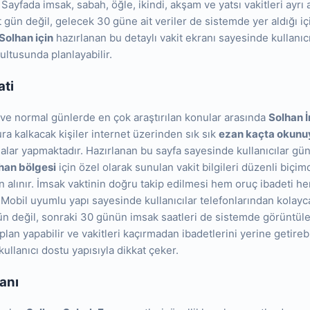
 Sayfada imsak, sabah, öğle, ikindi, akşam ve yatsı vakitleri ayrı 
gün değil, gelecek 30 güne ait veriler de sistemde yer aldığı iç
Solhan için
hazırlanan bu detaylı vakit ekranı sayesinde kullanıc
rultusunda planlayabilir.
ati
 normal günlerde en çok araştırılan konular arasında
Solhan 
hura kalkacak kişiler internet üzerinden sık sık
ezan kaçta okunu
lar yapmaktadır. Hazırlanan bu sayfa sayesinde kullanıcılar günc
han bölgesi
için özel olarak sunulan vakit bilgileri düzenli biçi
n alınır. İmsak vaktinin doğru takip edilmesi hem oruç ibadeti 
Mobil uyumlu yapı sayesinde kullanıcılar telefonlarından kolayca
n değil, sonraki 30 günün imsak saatleri de sistemde görüntüle
an yapabilir ve vakitleri kaçırmadan ibadetlerini yerine getirebi
ullanıcı dostu yapısıyla dikkat çeker.
anı